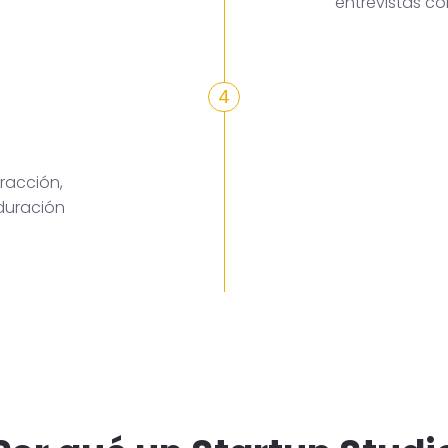
entrevistas c
4
racción,
duración