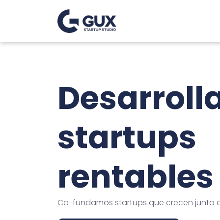
Desarrol
startups
rentables
Co-fundamos startups que crecen junto a 