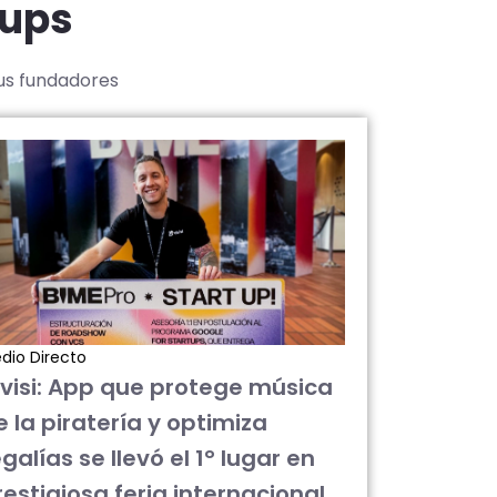
tups
sus fundadores
dio Directo
ivisi: App que protege música
e la piratería y optimiza
galías se llevó el 1° lugar en
restigiosa feria internacional