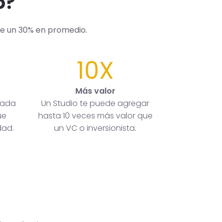
o?
de un 30% en promedio.
10X
Más valor
rada
Un Studio te puede agregar
ue
hasta 10 veces más valor que
dad.
un VC o inversionista.