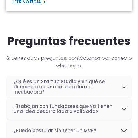
LEER NOTICIA ➔
Preguntas frecuentes
Si tienes otras preguntas, contáctanos por correo o
whatsapp.
¿Qué es un Startup Studio y en qué se
diferencia de una aceleradora o
incubadora?
Un Startup Studio es una organización capaz
¿Trabajan con fundadores que ya tienen
de construir startups de manera iterativa,
una idea desarrollada o validada?
especializada en el desarrollo de productos
Por supuesto! Si bien nuestro objetivo como
tecnológicos y fundada por emprendedores
¿Puedo postular sin tener un MVP?
Startup Studio es lograr un proceso iterativo
con experiencia. También se les conoce