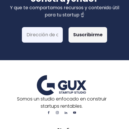
privados). Hemos ganado más de 15 fondos
Y que te compartamos recursos y contenido útil
de Corfo y 3 Startups Chile, además de otras
para tu startup ☝️
postulaciones o convocatorias.
Somos un studio enfocado en construir
startups rentables.