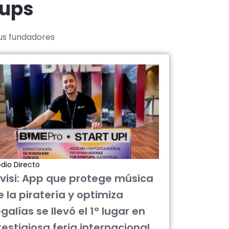
tups
sus fundadores
dio Directo
ivisi: App que protege música
e la piratería y optimiza
galías se llevó el 1° lugar en
restigiosa feria internacional