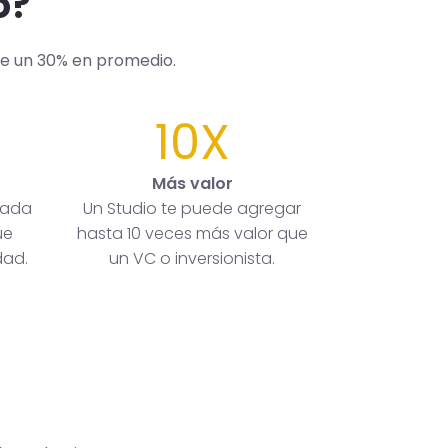
o?
de un 30% en promedio.
10X
Más valor
rada
Un Studio te puede agregar
ue
hasta 10 veces más valor que
dad.
un VC o inversionista.