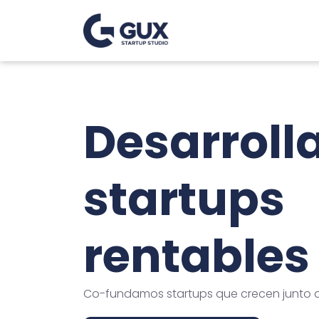
Desarrol
startups
rentables
Co-fundamos startups que crecen junto a 