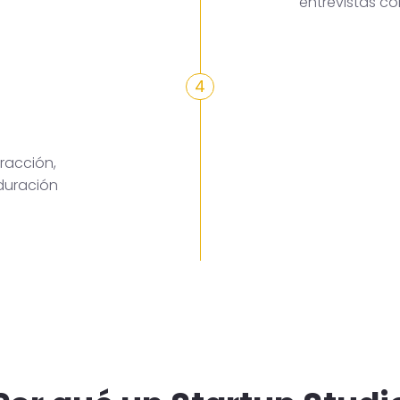
entrevistas c
4
racción,
duración