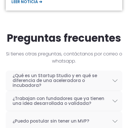
LEER NOTICIA ➔
Preguntas frecuentes
Si tienes otras preguntas, contáctanos por correo o
whatsapp.
¿Qué es un Startup Studio y en qué se
diferencia de una aceleradora o
incubadora?
Un Startup Studio es una organización capaz
¿Trabajan con fundadores que ya tienen
de construir startups de manera iterativa,
una idea desarrollada o validada?
especializada en el desarrollo de productos
Por supuesto! Si bien nuestro objetivo como
tecnológicos y fundada por emprendedores
¿Puedo postular sin tener un MVP?
Startup Studio es lograr un proceso iterativo
con experiencia. También se les conoce