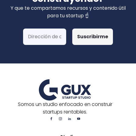
privados). Hemos ganado más de 15 fondos
Y que te compartamos recursos y contenido útil
de Corfo y 3 Startups Chile, además de otras
para tu startup ☝️
postulaciones o convocatorias.
Somos un studio enfocado en construir
startups rentables.