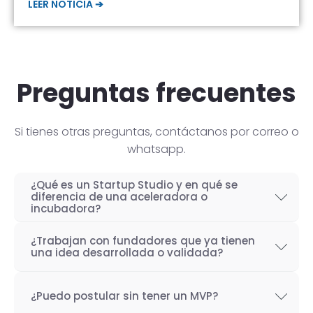
LEER NOTICIA ➔
Preguntas frecuentes
Si tienes otras preguntas, contáctanos por correo o
whatsapp.
¿Qué es un Startup Studio y en qué se
diferencia de una aceleradora o
incubadora?
Un Startup Studio es una organización capaz
¿Trabajan con fundadores que ya tienen
de construir startups de manera iterativa,
una idea desarrollada o validada?
especializada en el desarrollo de productos
Por supuesto! Si bien nuestro objetivo como
tecnológicos y fundada por emprendedores
¿Puedo postular sin tener un MVP?
Startup Studio es lograr un proceso iterativo
con experiencia. También se les conoce