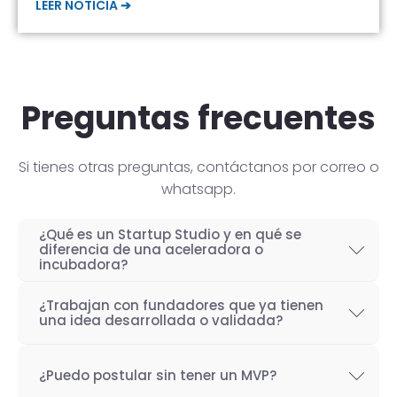
LEER NOTICIA ➔
Preguntas frecuentes
Si tienes otras preguntas, contáctanos por correo o
whatsapp.
¿Qué es un Startup Studio y en qué se
diferencia de una aceleradora o
incubadora?
Un Startup Studio es una organización capaz
¿Trabajan con fundadores que ya tienen
de construir startups de manera iterativa,
una idea desarrollada o validada?
especializada en el desarrollo de productos
Por supuesto! Si bien nuestro objetivo como
tecnológicos y fundada por emprendedores
¿Puedo postular sin tener un MVP?
Startup Studio es lograr un proceso iterativo
con experiencia. También se les conoce