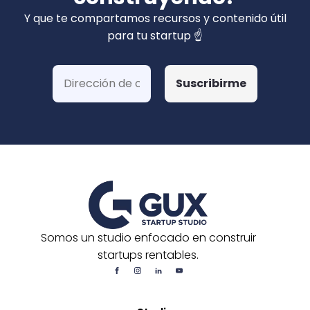
privados). Hemos ganado más de 15 fondos
Y que te compartamos recursos y contenido útil
de Corfo y 3 Startups Chile, además de otras
para tu startup ☝️
postulaciones o convocatorias.
Somos un studio enfocado en construir
startups rentables.