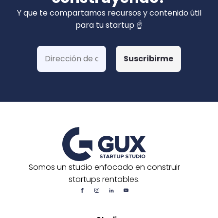
privados). Hemos ganado más de 15 fondos
Y que te compartamos recursos y contenido útil
de Corfo y 3 Startups Chile, además de otras
para tu startup ☝️
postulaciones o convocatorias.
Somos un studio enfocado en construir
startups rentables.