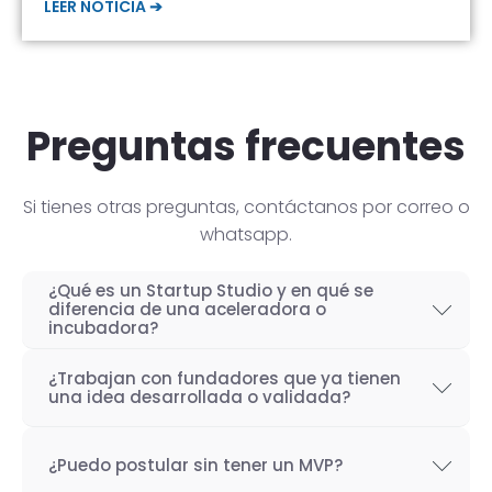
LEER NOTICIA ➔
Preguntas frecuentes
Si tienes otras preguntas, contáctanos por correo o
whatsapp.
¿Qué es un Startup Studio y en qué se
diferencia de una aceleradora o
incubadora?
Un Startup Studio es una organización capaz
¿Trabajan con fundadores que ya tienen
de construir startups de manera iterativa,
una idea desarrollada o validada?
especializada en el desarrollo de productos
Por supuesto! Si bien nuestro objetivo como
tecnológicos y fundada por emprendedores
¿Puedo postular sin tener un MVP?
Startup Studio es lograr un proceso iterativo
con experiencia. También se les conoce