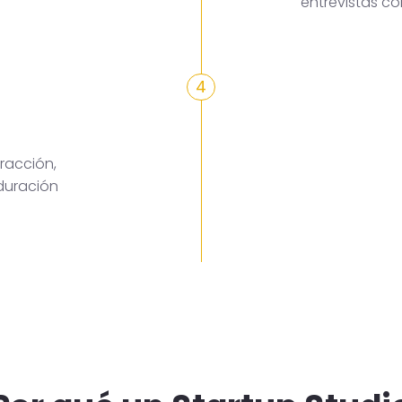
entrevistas c
4
racción,
duración