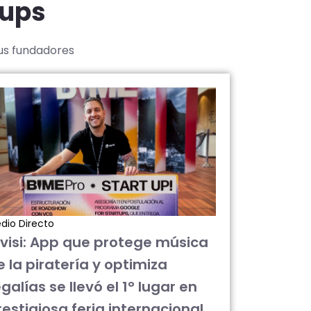
tups
sus fundadores
dio Directo
ivisi: App que protege música
e la piratería y optimiza
galías se llevó el 1° lugar en
restigiosa feria internacional