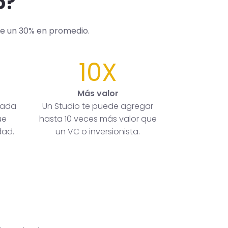
o?
de un 30% en promedio.
10X
Más valor
rada
Un Studio te puede agregar
ue
hasta 10 veces más valor que
dad.
un VC o inversionista.