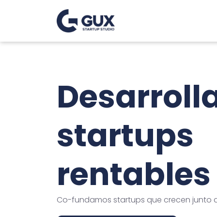
Desarrol
startups
rentables
Co-fundamos startups que crecen junto a 