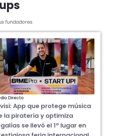
tups
sus fundadores
dio Directo
ivisi: App que protege música
e la piratería y optimiza
galías se llevó el 1° lugar en
restigiosa feria internacional