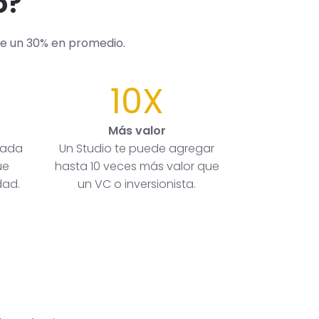
o?
de un 30% en promedio.
10X
Más valor
rada
Un Studio te puede agregar
ue
hasta 10 veces más valor que
dad.
un VC o inversionista.