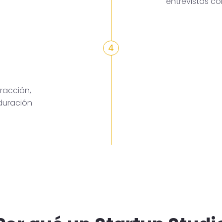
entrevistas c
4
racción,
duración