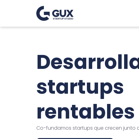
Desarrol
startups
rentables
Co-fundamos startups que crecen junto a 