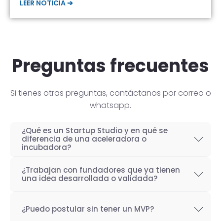
LEER NOTICIA ➔
Preguntas frecuentes
Si tienes otras preguntas, contáctanos por correo o
whatsapp.
¿Qué es un Startup Studio y en qué se
diferencia de una aceleradora o
incubadora?
Un Startup Studio es una organización capaz
¿Trabajan con fundadores que ya tienen
de construir startups de manera iterativa,
una idea desarrollada o validada?
especializada en el desarrollo de productos
Por supuesto! Si bien nuestro objetivo como
tecnológicos y fundada por emprendedores
¿Puedo postular sin tener un MVP?
Startup Studio es lograr un proceso iterativo
con experiencia. También se les conoce