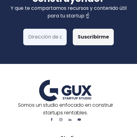
privados). Hemos ganado más de 15 fondos
Y que te compartamos recursos y contenido útil
de Corfo y 3 Startups Chile, además de otras
para tu startup ☝️
postulaciones o convocatorias.
Somos un studio enfocado en construir
startups rentables.