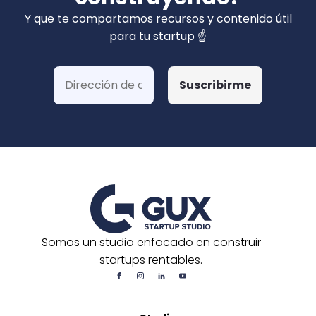
privados). Hemos ganado más de 15 fondos
Y que te compartamos recursos y contenido útil
de Corfo y 3 Startups Chile, además de otras
para tu startup ☝️
postulaciones o convocatorias.
Somos un studio enfocado en construir
startups rentables.