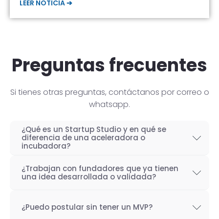
LEER NOTICIA ➔
Preguntas frecuentes
Si tienes otras preguntas, contáctanos por correo o
whatsapp.
¿Qué es un Startup Studio y en qué se
diferencia de una aceleradora o
incubadora?
Un Startup Studio es una organización capaz
¿Trabajan con fundadores que ya tienen
de construir startups de manera iterativa,
una idea desarrollada o validada?
especializada en el desarrollo de productos
Por supuesto! Si bien nuestro objetivo como
tecnológicos y fundada por emprendedores
¿Puedo postular sin tener un MVP?
Startup Studio es lograr un proceso iterativo
con experiencia. También se les conoce