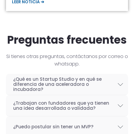
LEER NOTICIA ➔
Preguntas frecuentes
Si tienes otras preguntas, contáctanos por correo o
whatsapp.
¿Qué es un Startup Studio y en qué se
diferencia de una aceleradora o
incubadora?
Un Startup Studio es una organización capaz
¿Trabajan con fundadores que ya tienen
de construir startups de manera iterativa,
una idea desarrollada o validada?
especializada en el desarrollo de productos
Por supuesto! Si bien nuestro objetivo como
tecnológicos y fundada por emprendedores
¿Puedo postular sin tener un MVP?
Startup Studio es lograr un proceso iterativo
con experiencia. También se les conoce