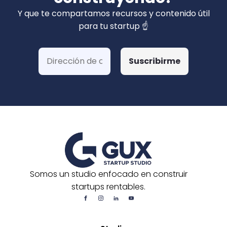
privados). Hemos ganado más de 15 fondos
Y que te compartamos recursos y contenido útil
de Corfo y 3 Startups Chile, además de otras
para tu startup ☝️
postulaciones o convocatorias.
Somos un studio enfocado en construir
startups rentables.