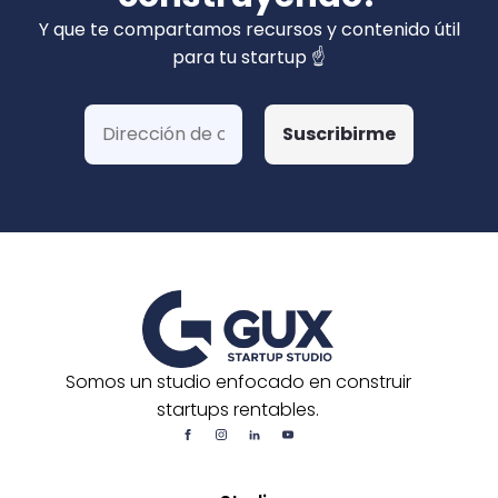
privados). Hemos ganado más de 15 fondos
Y que te compartamos recursos y contenido útil
de Corfo y 3 Startups Chile, además de otras
para tu startup ☝️
postulaciones o convocatorias.
Somos un studio enfocado en construir
startups rentables.