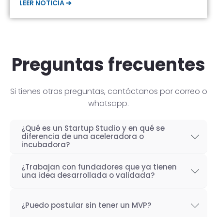
LEER NOTICIA ➔
Preguntas frecuentes
Si tienes otras preguntas, contáctanos por correo o
whatsapp.
¿Qué es un Startup Studio y en qué se
diferencia de una aceleradora o
incubadora?
Un Startup Studio es una organización capaz
¿Trabajan con fundadores que ya tienen
de construir startups de manera iterativa,
una idea desarrollada o validada?
especializada en el desarrollo de productos
Por supuesto! Si bien nuestro objetivo como
tecnológicos y fundada por emprendedores
¿Puedo postular sin tener un MVP?
Startup Studio es lograr un proceso iterativo
con experiencia. También se les conoce