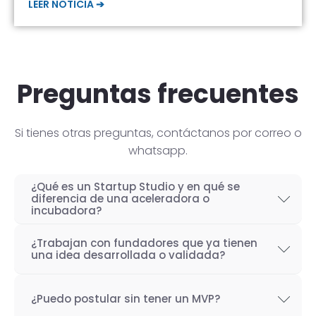
LEER NOTICIA ➔
Preguntas frecuentes
Si tienes otras preguntas, contáctanos por correo o
whatsapp.
¿Qué es un Startup Studio y en qué se
diferencia de una aceleradora o
incubadora?
Un Startup Studio es una organización capaz
¿Trabajan con fundadores que ya tienen
de construir startups de manera iterativa,
una idea desarrollada o validada?
especializada en el desarrollo de productos
Por supuesto! Si bien nuestro objetivo como
tecnológicos y fundada por emprendedores
¿Puedo postular sin tener un MVP?
Startup Studio es lograr un proceso iterativo
con experiencia. También se les conoce