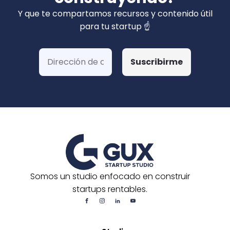
privados). Hemos ganado más de 15 fondos
Y que te compartamos recursos y contenido útil
de Corfo y 3 Startups Chile, además de otras
para tu startup ☝️
postulaciones o convocatorias.
Somos un studio enfocado en construir
startups rentables.