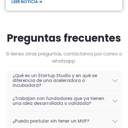
LEER NOTICIA ➔
Preguntas frecuentes
Si tienes otras preguntas, contáctanos por correo o
whatsapp.
¿Qué es un Startup Studio y en qué se
diferencia de una aceleradora o
incubadora?
Un Startup Studio es una organización capaz
¿Trabajan con fundadores que ya tienen
de construir startups de manera iterativa,
una idea desarrollada o validada?
especializada en el desarrollo de productos
Por supuesto! Si bien nuestro objetivo como
tecnológicos y fundada por emprendedores
¿Puedo postular sin tener un MVP?
Startup Studio es lograr un proceso iterativo
con experiencia. También se les conoce