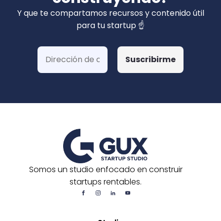
privados). Hemos ganado más de 15 fondos
Y que te compartamos recursos y contenido útil
de Corfo y 3 Startups Chile, además de otras
para tu startup ☝️
postulaciones o convocatorias.
Somos un studio enfocado en construir
startups rentables.