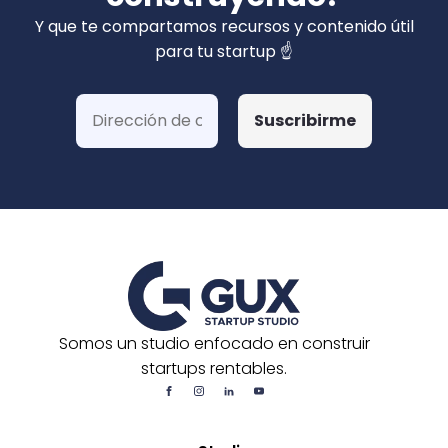
privados). Hemos ganado más de 15 fondos
Y que te compartamos recursos y contenido útil
de Corfo y 3 Startups Chile, además de otras
para tu startup ☝️
postulaciones o convocatorias.
Somos un studio enfocado en construir
startups rentables.