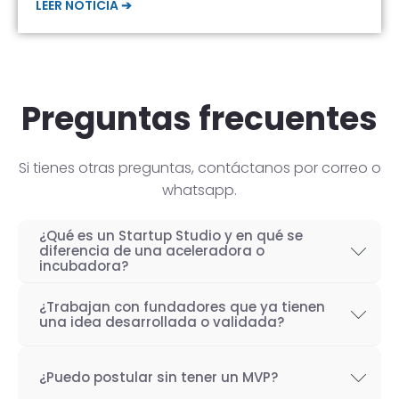
LEER NOTICIA ➔
Preguntas frecuentes
Si tienes otras preguntas, contáctanos por correo o
whatsapp.
¿Qué es un Startup Studio y en qué se
diferencia de una aceleradora o
incubadora?
Un Startup Studio es una organización capaz
¿Trabajan con fundadores que ya tienen
de construir startups de manera iterativa,
una idea desarrollada o validada?
especializada en el desarrollo de productos
Por supuesto! Si bien nuestro objetivo como
tecnológicos y fundada por emprendedores
¿Puedo postular sin tener un MVP?
Startup Studio es lograr un proceso iterativo
con experiencia. También se les conoce