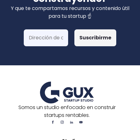
privados). Hemos ganado más de 15 fondos
Y que te compartamos recursos y contenido útil
de Corfo y 3 Startups Chile, además de otras
para tu startup ☝️
postulaciones o convocatorias.
Somos un studio enfocado en construir
startups rentables.