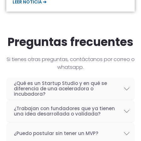
LEER NOTICIA ➔
Preguntas frecuentes
Si tienes otras preguntas, contáctanos por correo o
whatsapp.
¿Qué es un Startup Studio y en qué se
diferencia de una aceleradora o
incubadora?
Un Startup Studio es una organización capaz
¿Trabajan con fundadores que ya tienen
de construir startups de manera iterativa,
una idea desarrollada o validada?
especializada en el desarrollo de productos
Por supuesto! Si bien nuestro objetivo como
tecnológicos y fundada por emprendedores
¿Puedo postular sin tener un MVP?
Startup Studio es lograr un proceso iterativo
con experiencia. También se les conoce