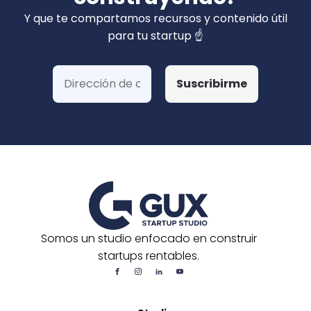
privados). Hemos ganado más de 15 fondos
Y que te compartamos recursos y contenido útil
de Corfo y 3 Startups Chile, además de otras
para tu startup ☝️
postulaciones o convocatorias.
Somos un studio enfocado en construir
startups rentables.