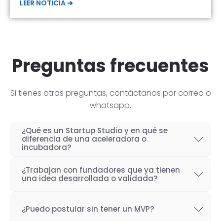
LEER NOTICIA ➔
Preguntas frecuentes
Si tienes otras preguntas, contáctanos por correo o
whatsapp.
¿Qué es un Startup Studio y en qué se
diferencia de una aceleradora o
incubadora?
Un Startup Studio es una organización capaz
¿Trabajan con fundadores que ya tienen
de construir startups de manera iterativa,
una idea desarrollada o validada?
especializada en el desarrollo de productos
Por supuesto! Si bien nuestro objetivo como
tecnológicos y fundada por emprendedores
¿Puedo postular sin tener un MVP?
Startup Studio es lograr un proceso iterativo
con experiencia. También se les conoce