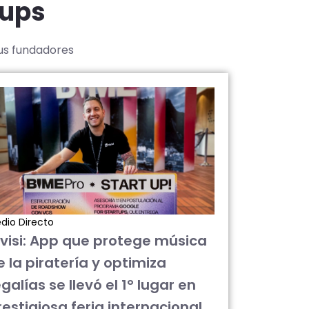
tups
sus fundadores
dio Directo
ivisi: App que protege música
e la piratería y optimiza
galías se llevó el 1° lugar en
restigiosa feria internacional