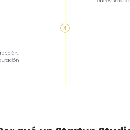
entrevistas c
4
racción,
duración