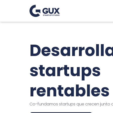
Desarrol
startups
rentables
Co-fundamos startups que crecen junto a 