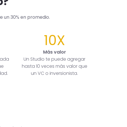
o?
de un 30% en promedio.
10X
Más valor
rada
Un Studio te puede agregar
ue
hasta 10 veces más valor que
dad.
un VC o inversionista.