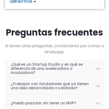
LEER NOTICIA ➔
Preguntas frecuentes
Si tienes otras preguntas, contáctanos por correo o
whatsapp.
¿Qué es un Startup Studio y en qué se
diferencia de una aceleradora o
incubadora?
Un Startup Studio es una organización capaz
¿Trabajan con fundadores que ya tienen
de construir startups de manera iterativa,
una idea desarrollada o validada?
especializada en el desarrollo de productos
Por supuesto! Si bien nuestro objetivo como
tecnológicos y fundada por emprendedores
¿Puedo postular sin tener un MVP?
Startup Studio es lograr un proceso iterativo
con experiencia. También se les conoce