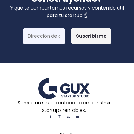
privados). Hemos ganado más de 15 fondos
Y que te compartamos recursos y contenido útil
de Corfo y 3 Startups Chile, además de otras
para tu startup ☝️
postulaciones o convocatorias.
Somos un studio enfocado en construir
startups rentables.