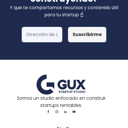
privados). Hemos ganado más de 15 fondos
Y que te compartamos recursos y contenido útil
de Corfo y 3 Startups Chile, además de otras
para tu startup ☝️
postulaciones o convocatorias.
Somos un studio enfocado en construir
startups rentables.