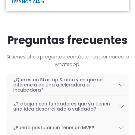
LEER NOTICIA ➔
Preguntas frecuentes
Si tienes otras preguntas, contáctanos por correo o
whatsapp.
¿Qué es un Startup Studio y en qué se
diferencia de una aceleradora o
incubadora?
Un Startup Studio es una organización capaz
¿Trabajan con fundadores que ya tienen
de construir startups de manera iterativa,
una idea desarrollada o validada?
especializada en el desarrollo de productos
Por supuesto! Si bien nuestro objetivo como
tecnológicos y fundada por emprendedores
¿Puedo postular sin tener un MVP?
Startup Studio es lograr un proceso iterativo
con experiencia. También se les conoce