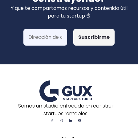
privados). Hemos ganado más de 15 fondos
Y que te compartamos recursos y contenido útil
de Corfo y 3 Startups Chile, además de otras
para tu startup ☝️
postulaciones o convocatorias.
Somos un studio enfocado en construir
startups rentables.