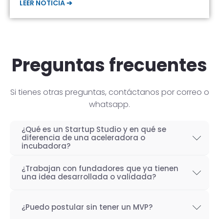
LEER NOTICIA ➔
Preguntas frecuentes
Si tienes otras preguntas, contáctanos por correo o
whatsapp.
¿Qué es un Startup Studio y en qué se
diferencia de una aceleradora o
incubadora?
Un Startup Studio es una organización capaz
¿Trabajan con fundadores que ya tienen
de construir startups de manera iterativa,
una idea desarrollada o validada?
especializada en el desarrollo de productos
Por supuesto! Si bien nuestro objetivo como
tecnológicos y fundada por emprendedores
¿Puedo postular sin tener un MVP?
Startup Studio es lograr un proceso iterativo
con experiencia. También se les conoce