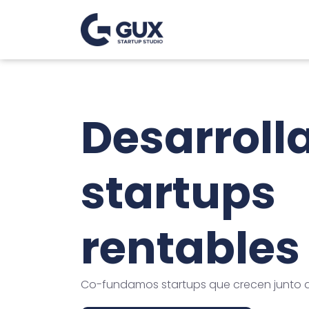
Desarrol
startups
rentables
Co-fundamos startups que crecen junto a 