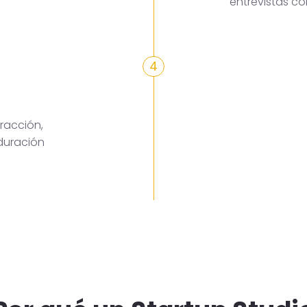
entrevistas c
4
racción,
duración