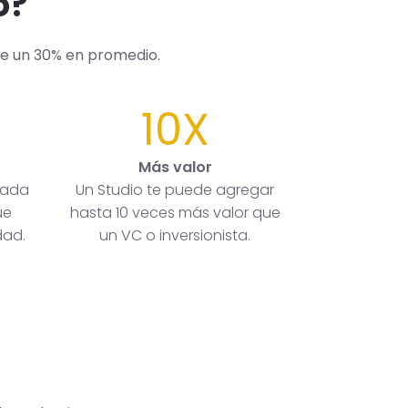
o?
de un 30% en promedio.
10X
Más valor
rada
Un Studio te puede agregar
ue
hasta 10 veces más valor que
dad.
un VC o inversionista.