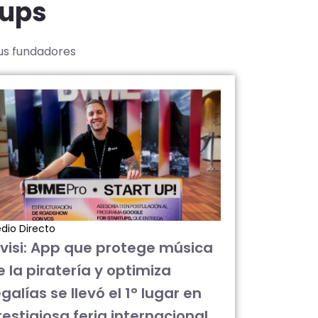
tups
sus fundadores
dio Directo
ivisi: App que protege música
e la piratería y optimiza
galías se llevó el 1° lugar en
restigiosa feria internacional