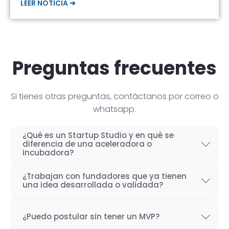
LEER NOTICIA ➔
Preguntas frecuentes
Si tienes otras preguntas, contáctanos por correo o
whatsapp.
¿Qué es un Startup Studio y en qué se
diferencia de una aceleradora o
incubadora?
Un Startup Studio es una organización capaz
¿Trabajan con fundadores que ya tienen
de construir startups de manera iterativa,
una idea desarrollada o validada?
especializada en el desarrollo de productos
Por supuesto! Si bien nuestro objetivo como
tecnológicos y fundada por emprendedores
¿Puedo postular sin tener un MVP?
Startup Studio es lograr un proceso iterativo
con experiencia. También se les conoce