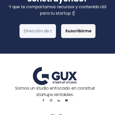
privados). Hemos ganado más de 15 fondos
Y que te compartamos recursos y contenido útil
de Corfo y 3 Startups Chile, además de otras
para tu startup ☝️
postulaciones o convocatorias.
Somos un studio enfocado en construir
startups rentables.