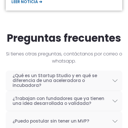
LEER NOTICIA ➔
Preguntas frecuentes
Si tienes otras preguntas, contáctanos por correo o
whatsapp.
¿Qué es un Startup Studio y en qué se
diferencia de una aceleradora o
incubadora?
Un Startup Studio es una organización capaz
¿Trabajan con fundadores que ya tienen
de construir startups de manera iterativa,
una idea desarrollada o validada?
especializada en el desarrollo de productos
Por supuesto! Si bien nuestro objetivo como
tecnológicos y fundada por emprendedores
¿Puedo postular sin tener un MVP?
Startup Studio es lograr un proceso iterativo
con experiencia. También se les conoce