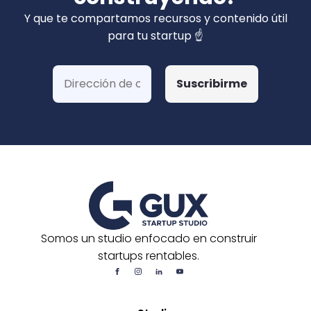
privados). Hemos ganado más de 15 fondos
Y que te compartamos recursos y contenido útil
de Corfo y 3 Startups Chile, además de otras
para tu startup ☝️
postulaciones o convocatorias.
Somos un studio enfocado en construir
startups rentables.