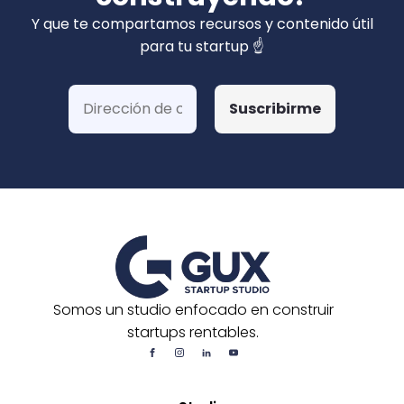
privados). Hemos ganado más de 15 fondos
Y que te compartamos recursos y contenido útil
de Corfo y 3 Startups Chile, además de otras
para tu startup ☝️
postulaciones o convocatorias.
Somos un studio enfocado en construir
startups rentables.