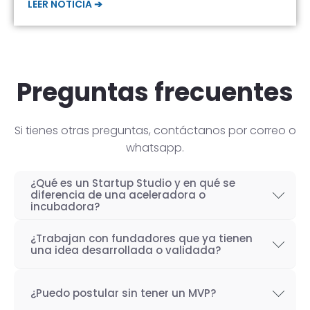
LEER NOTICIA ➔
Preguntas frecuentes
Si tienes otras preguntas, contáctanos por correo o
whatsapp.
¿Qué es un Startup Studio y en qué se
diferencia de una aceleradora o
incubadora?
Un Startup Studio es una organización capaz
¿Trabajan con fundadores que ya tienen
de construir startups de manera iterativa,
una idea desarrollada o validada?
especializada en el desarrollo de productos
Por supuesto! Si bien nuestro objetivo como
tecnológicos y fundada por emprendedores
¿Puedo postular sin tener un MVP?
Startup Studio es lograr un proceso iterativo
con experiencia. También se les conoce