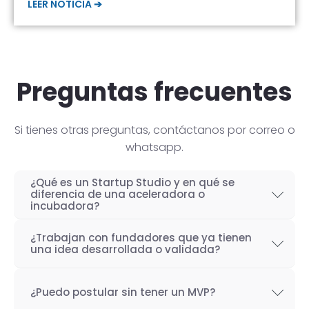
LEER NOTICIA ➔
Preguntas frecuentes
Si tienes otras preguntas, contáctanos por correo o
whatsapp.
¿Qué es un Startup Studio y en qué se
diferencia de una aceleradora o
incubadora?
Un Startup Studio es una organización capaz
¿Trabajan con fundadores que ya tienen
de construir startups de manera iterativa,
una idea desarrollada o validada?
especializada en el desarrollo de productos
Por supuesto! Si bien nuestro objetivo como
tecnológicos y fundada por emprendedores
¿Puedo postular sin tener un MVP?
Startup Studio es lograr un proceso iterativo
con experiencia. También se les conoce