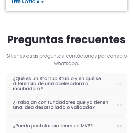
LEER NOTICIA ➔
Preguntas frecuentes
Si tienes otras preguntas, contáctanos por correo o
whatsapp.
¿Qué es un Startup Studio y en qué se
diferencia de una aceleradora o
incubadora?
Un Startup Studio es una organización capaz
¿Trabajan con fundadores que ya tienen
de construir startups de manera iterativa,
una idea desarrollada o validada?
especializada en el desarrollo de productos
Por supuesto! Si bien nuestro objetivo como
tecnológicos y fundada por emprendedores
¿Puedo postular sin tener un MVP?
Startup Studio es lograr un proceso iterativo
con experiencia. También se les conoce