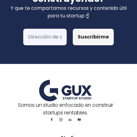
privados). Hemos ganado más de 15 fondos
Y que te compartamos recursos y contenido útil
de Corfo y 3 Startups Chile, además de otras
para tu startup ☝️
postulaciones o convocatorias.
Somos un studio enfocado en construir
startups rentables.