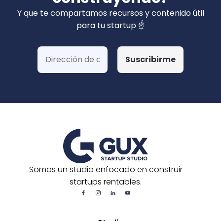
privados). Hemos ganado más de 15 fondos
Y que te compartamos recursos y contenido útil
de Corfo y 3 Startups Chile, además de otras
para tu startup ☝️
postulaciones o convocatorias.
Somos un studio enfocado en construir
startups rentables.