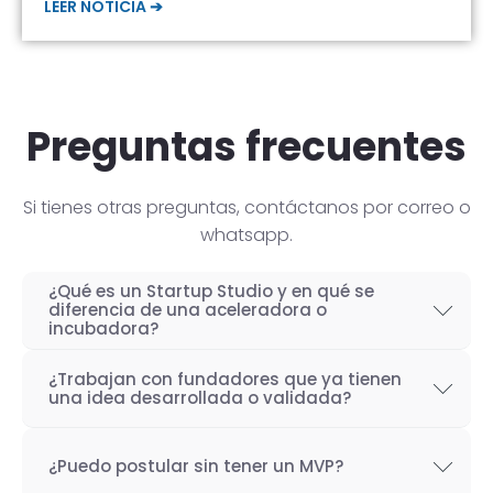
LEER NOTICIA ➔
Preguntas frecuentes
Si tienes otras preguntas, contáctanos por correo o
whatsapp.
¿Qué es un Startup Studio y en qué se
diferencia de una aceleradora o
incubadora?
Un Startup Studio es una organización capaz
¿Trabajan con fundadores que ya tienen
de construir startups de manera iterativa,
una idea desarrollada o validada?
especializada en el desarrollo de productos
Por supuesto! Si bien nuestro objetivo como
tecnológicos y fundada por emprendedores
¿Puedo postular sin tener un MVP?
Startup Studio es lograr un proceso iterativo
con experiencia. También se les conoce