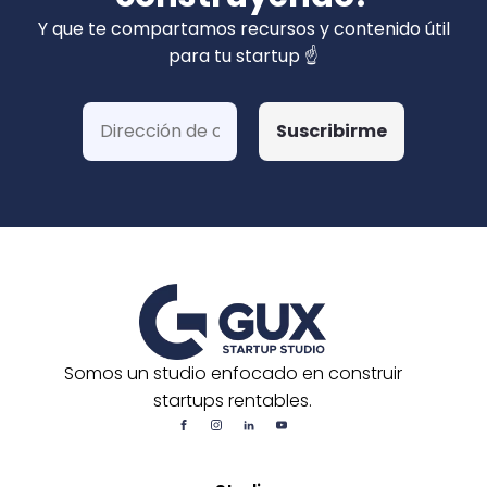
privados). Hemos ganado más de 15 fondos
Y que te compartamos recursos y contenido útil
de Corfo y 3 Startups Chile, además de otras
para tu startup ☝️
postulaciones o convocatorias.
Somos un studio enfocado en construir
startups rentables.