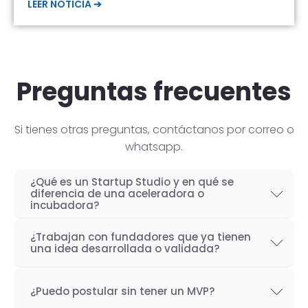
LEER NOTICIA ➔
Preguntas frecuentes
Si tienes otras preguntas, contáctanos por correo o
whatsapp.
¿Qué es un Startup Studio y en qué se
diferencia de una aceleradora o
incubadora?
Un Startup Studio es una organización capaz
¿Trabajan con fundadores que ya tienen
de construir startups de manera iterativa,
una idea desarrollada o validada?
especializada en el desarrollo de productos
Por supuesto! Si bien nuestro objetivo como
tecnológicos y fundada por emprendedores
¿Puedo postular sin tener un MVP?
Startup Studio es lograr un proceso iterativo
con experiencia. También se les conoce