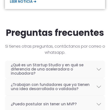
LEER NOTICIA ➔
Preguntas frecuentes
Si tienes otras preguntas, contáctanos por correo o
whatsapp.
¿Qué es un Startup Studio y en qué se
diferencia de una aceleradora o
incubadora?
Un Startup Studio es una organización capaz
¿Trabajan con fundadores que ya tienen
de construir startups de manera iterativa,
una idea desarrollada o validada?
especializada en el desarrollo de productos
Por supuesto! Si bien nuestro objetivo como
tecnológicos y fundada por emprendedores
¿Puedo postular sin tener un MVP?
Startup Studio es lograr un proceso iterativo
con experiencia. También se les conoce