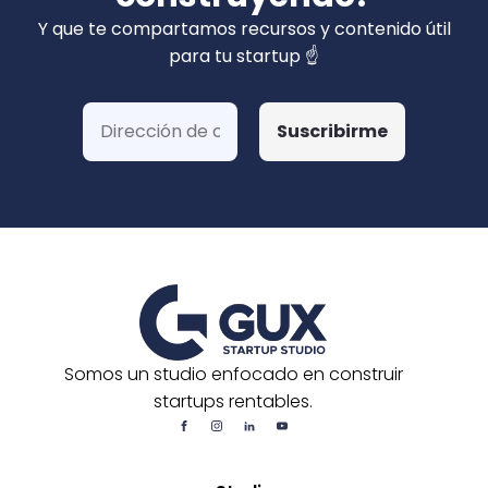
privados). Hemos ganado más de 15 fondos
Y que te compartamos recursos y contenido útil
de Corfo y 3 Startups Chile, además de otras
para tu startup ☝️
postulaciones o convocatorias.
Somos un studio enfocado en construir
startups rentables.