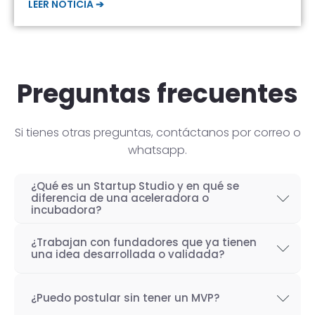
LEER NOTICIA ➔
Preguntas frecuentes
Si tienes otras preguntas, contáctanos por correo o
whatsapp.
¿Qué es un Startup Studio y en qué se
diferencia de una aceleradora o
incubadora?
Un Startup Studio es una organización capaz
¿Trabajan con fundadores que ya tienen
de construir startups de manera iterativa,
una idea desarrollada o validada?
especializada en el desarrollo de productos
Por supuesto! Si bien nuestro objetivo como
tecnológicos y fundada por emprendedores
¿Puedo postular sin tener un MVP?
Startup Studio es lograr un proceso iterativo
con experiencia. También se les conoce