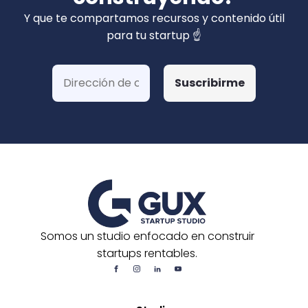
privados). Hemos ganado más de 15 fondos
Y que te compartamos recursos y contenido útil
de Corfo y 3 Startups Chile, además de otras
para tu startup ☝️
postulaciones o convocatorias.
Somos un studio enfocado en construir
startups rentables.