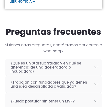
LEER NOTICIA ➔
Preguntas frecuentes
Si tienes otras preguntas, contáctanos por correo o
whatsapp.
¿Qué es un Startup Studio y en qué se
diferencia de una aceleradora o
incubadora?
Un Startup Studio es una organización capaz
¿Trabajan con fundadores que ya tienen
de construir startups de manera iterativa,
una idea desarrollada o validada?
especializada en el desarrollo de productos
Por supuesto! Si bien nuestro objetivo como
tecnológicos y fundada por emprendedores
¿Puedo postular sin tener un MVP?
Startup Studio es lograr un proceso iterativo
con experiencia. También se les conoce