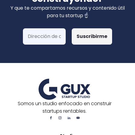
privados). Hemos ganado más de 15 fondos
Y que te compartamos recursos y contenido útil
de Corfo y 3 Startups Chile, además de otras
para tu startup ☝️
postulaciones o convocatorias.
Somos un studio enfocado en construir
startups rentables.