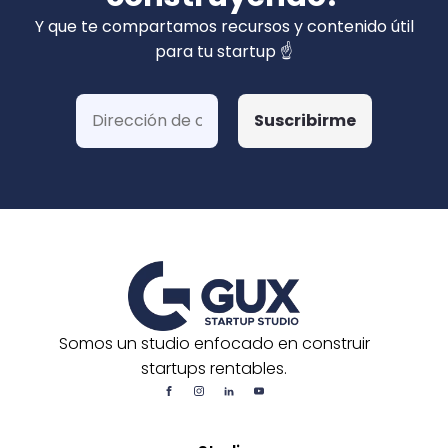
privados). Hemos ganado más de 15 fondos
Y que te compartamos recursos y contenido útil
de Corfo y 3 Startups Chile, además de otras
para tu startup ☝️
postulaciones o convocatorias.
Somos un studio enfocado en construir
startups rentables.