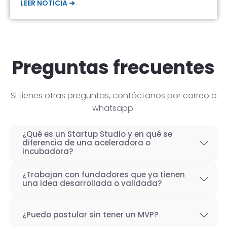
LEER NOTICIA ➔
Preguntas frecuentes
Si tienes otras preguntas, contáctanos por correo o
whatsapp.
¿Qué es un Startup Studio y en qué se
diferencia de una aceleradora o
incubadora?
Un Startup Studio es una organización capaz
¿Trabajan con fundadores que ya tienen
de construir startups de manera iterativa,
una idea desarrollada o validada?
especializada en el desarrollo de productos
Por supuesto! Si bien nuestro objetivo como
tecnológicos y fundada por emprendedores
¿Puedo postular sin tener un MVP?
Startup Studio es lograr un proceso iterativo
con experiencia. También se les conoce