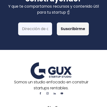
privados). Hemos ganado más de 15 fondos
Y que te compartamos recursos y contenido útil
de Corfo y 3 Startups Chile, además de otras
para tu startup ☝️
postulaciones o convocatorias.
Somos un studio enfocado en construir
startups rentables.