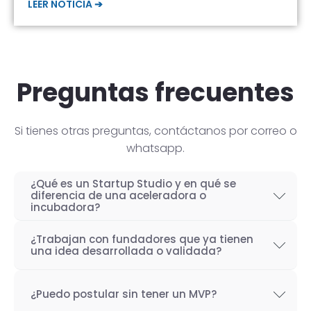
LEER NOTICIA ➔
Preguntas frecuentes
Si tienes otras preguntas, contáctanos por correo o
whatsapp.
¿Qué es un Startup Studio y en qué se
diferencia de una aceleradora o
incubadora?
Un Startup Studio es una organización capaz
¿Trabajan con fundadores que ya tienen
de construir startups de manera iterativa,
una idea desarrollada o validada?
especializada en el desarrollo de productos
Por supuesto! Si bien nuestro objetivo como
tecnológicos y fundada por emprendedores
¿Puedo postular sin tener un MVP?
Startup Studio es lograr un proceso iterativo
con experiencia. También se les conoce