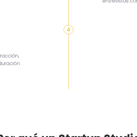
entrevistas c
4
racción,
duración