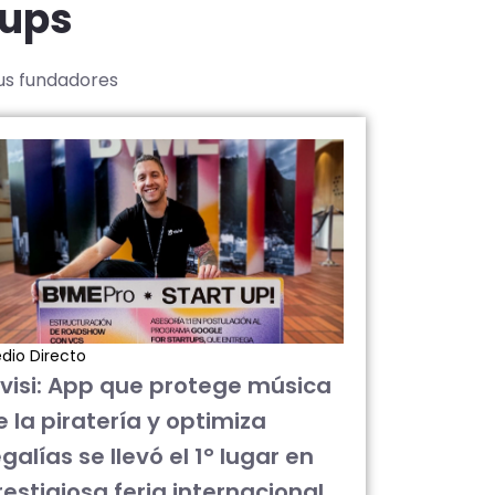
tups
sus fundadores
dio Directo
ivisi: App que protege música
e la piratería y optimiza
galías se llevó el 1° lugar en
restigiosa feria internacional