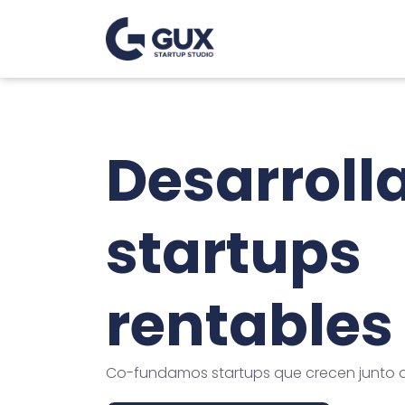
Desarrol
startups
rentables
Co-fundamos startups que crecen junto a 