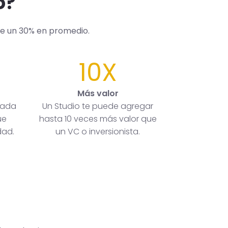
o?
de un 30% en promedio.
10X
Más valor
rada
Un Studio te puede agregar
ue
hasta 10 veces más valor que
dad.
un VC o inversionista.