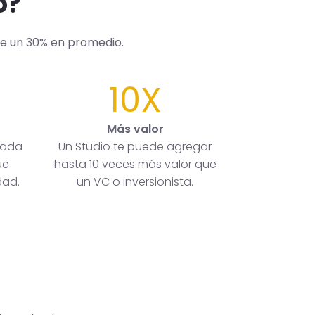
o?
de un 30% en promedio.
10X
Más valor
rada
Un Studio te puede agregar
ue
hasta 10 veces más valor que
dad.
un VC o inversionista.