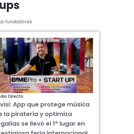
tups
sus fundadores
dio Directo
ivisi: App que protege música
e la piratería y optimiza
galías se llevó el 1° lugar en
restigiosa feria internacional