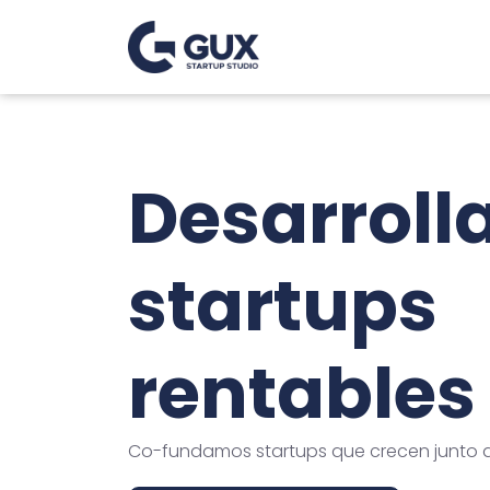
Desarrol
startups
rentables
Co-fundamos startups que crecen junto a 