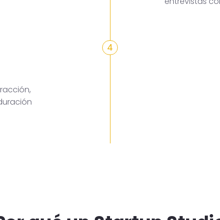
entrevistas c
4
racción,
duración