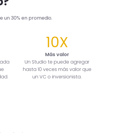
o?
de un 30% en promedio.
10X
Más valor
rada
Un Studio te puede agregar
ue
hasta 10 veces más valor que
dad.
un VC o inversionista.