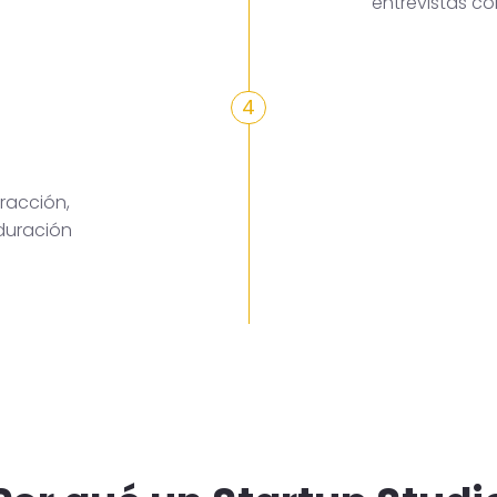
entrevistas c
4
racción,
duración