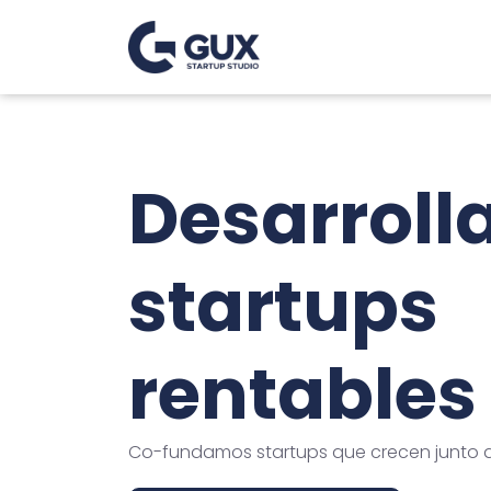
Desarrol
startups
rentables
Co-fundamos startups que crecen junto a 