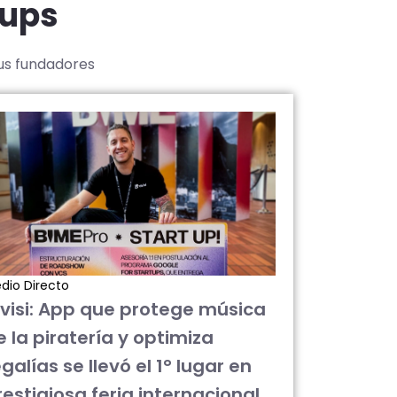
tups
sus fundadores
dio Directo
ivisi: App que protege música
e la piratería y optimiza
galías se llevó el 1° lugar en
restigiosa feria internacional