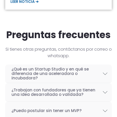
LEER NOTICIA ➔
Preguntas frecuentes
Si tienes otras preguntas, contáctanos por correo o
whatsapp.
¿Qué es un Startup Studio y en qué se
diferencia de una aceleradora o
incubadora?
Un Startup Studio es una organización capaz
¿Trabajan con fundadores que ya tienen
de construir startups de manera iterativa,
una idea desarrollada o validada?
especializada en el desarrollo de productos
Por supuesto! Si bien nuestro objetivo como
tecnológicos y fundada por emprendedores
¿Puedo postular sin tener un MVP?
Startup Studio es lograr un proceso iterativo
con experiencia. También se les conoce