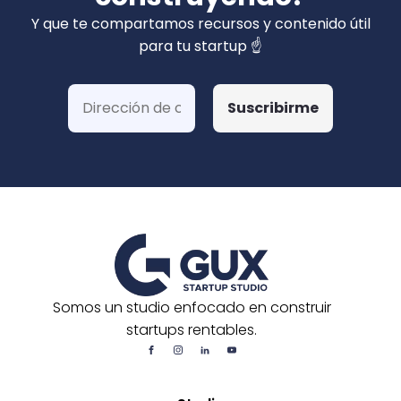
privados). Hemos ganado más de 15 fondos
Y que te compartamos recursos y contenido útil
de Corfo y 3 Startups Chile, además de otras
para tu startup ☝️
postulaciones o convocatorias.
Somos un studio enfocado en construir
startups rentables.