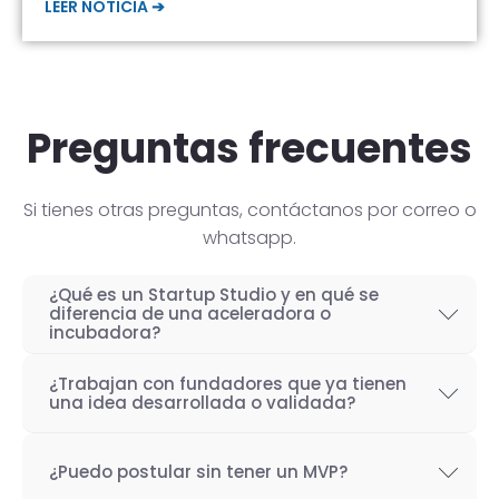
LEER NOTICIA ➔
Preguntas frecuentes
Si tienes otras preguntas, contáctanos por correo o
whatsapp.
¿Qué es un Startup Studio y en qué se
diferencia de una aceleradora o
incubadora?
Un Startup Studio es una organización capaz
¿Trabajan con fundadores que ya tienen
de construir startups de manera iterativa,
una idea desarrollada o validada?
especializada en el desarrollo de productos
Por supuesto! Si bien nuestro objetivo como
tecnológicos y fundada por emprendedores
¿Puedo postular sin tener un MVP?
Startup Studio es lograr un proceso iterativo
con experiencia. También se les conoce