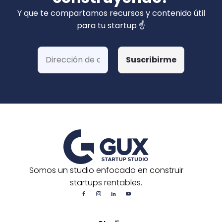
privados). Hemos ganado más de 15 fondos
Y que te compartamos recursos y contenido útil
de Corfo y 3 Startups Chile, además de otras
para tu startup ☝️
postulaciones o convocatorias.
Somos un studio enfocado en construir
startups rentables.