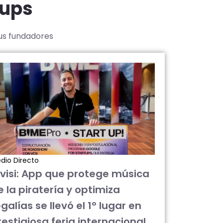
tups
sus fundadores
dio Directo
ivisi: App que protege música
e la piratería y optimiza
galías se llevó el 1° lugar en
restigiosa feria internacional