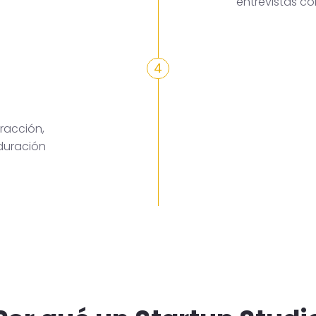
entrevistas c
4
racción,
duración