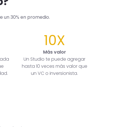
o?
de un 30% en promedio.
10X
Más valor
rada
Un Studio te puede agregar
ue
hasta 10 veces más valor que
dad.
un VC o inversionista.