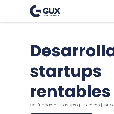
Desarrol
startups
rentables
Co-fundamos startups que crecen junto a 