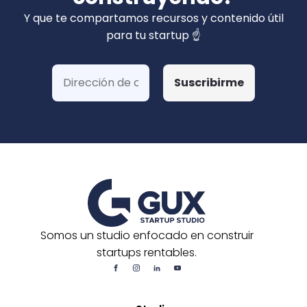
privados). Hemos ganado más de 15 fondos
Y que te compartamos recursos y contenido útil
de Corfo y 3 Startups Chile, además de otras
para tu startup ☝️
postulaciones o convocatorias.
Somos un studio enfocado en construir
startups rentables.