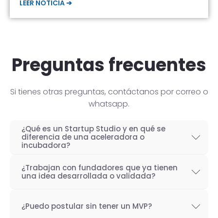
LEER NOTICIA ➔
Preguntas frecuentes
Si tienes otras preguntas, contáctanos por correo o
whatsapp.
¿Qué es un Startup Studio y en qué se
diferencia de una aceleradora o
incubadora?
Un Startup Studio es una organización capaz
¿Trabajan con fundadores que ya tienen
de construir startups de manera iterativa,
una idea desarrollada o validada?
especializada en el desarrollo de productos
Por supuesto! Si bien nuestro objetivo como
tecnológicos y fundada por emprendedores
¿Puedo postular sin tener un MVP?
Startup Studio es lograr un proceso iterativo
con experiencia. También se les conoce