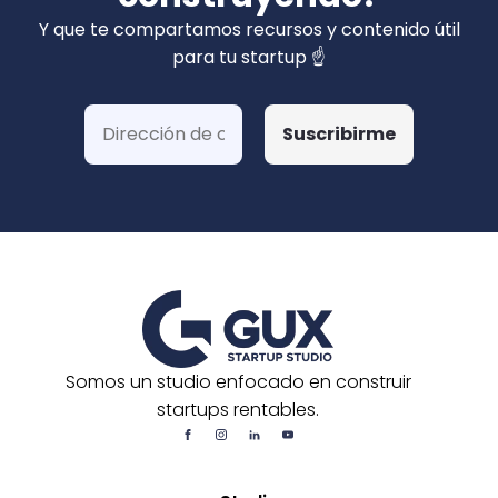
privados). Hemos ganado más de 15 fondos
Y que te compartamos recursos y contenido útil
de Corfo y 3 Startups Chile, además de otras
para tu startup ☝️
postulaciones o convocatorias.
Somos un studio enfocado en construir
startups rentables.