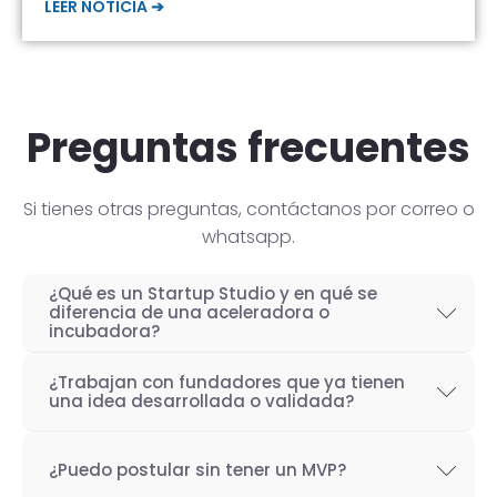
LEER NOTICIA ➔
Preguntas frecuentes
Si tienes otras preguntas, contáctanos por correo o
whatsapp.
¿Qué es un Startup Studio y en qué se
diferencia de una aceleradora o
incubadora?
Un Startup Studio es una organización capaz
¿Trabajan con fundadores que ya tienen
de construir startups de manera iterativa,
una idea desarrollada o validada?
especializada en el desarrollo de productos
Por supuesto! Si bien nuestro objetivo como
tecnológicos y fundada por emprendedores
¿Puedo postular sin tener un MVP?
Startup Studio es lograr un proceso iterativo
con experiencia. También se les conoce