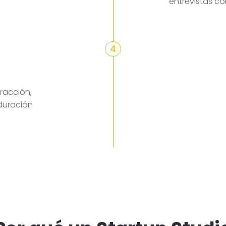
entrevistas c
4
racción,
duración