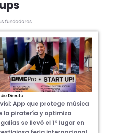
tups
sus fundadores
dio Directo
ivisi: App que protege música
e la piratería y optimiza
galías se llevó el 1° lugar en
restigiosa feria internacional