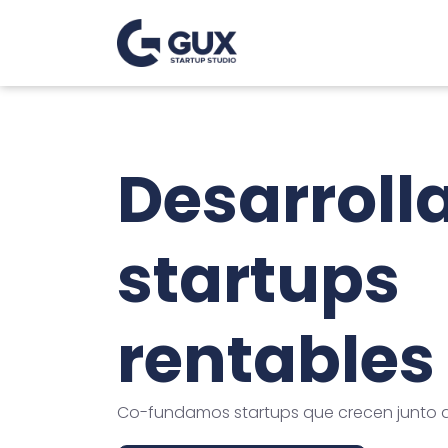
Desarrol
startups
rentables
Co-fundamos startups que crecen junto a 