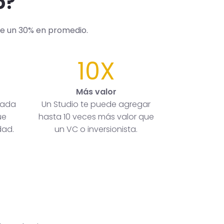
o?
de un 30% en promedio.
10X
Más valor
rada
Un Studio te puede agregar
ue
hasta 10 veces más valor que
dad.
un VC o inversionista.