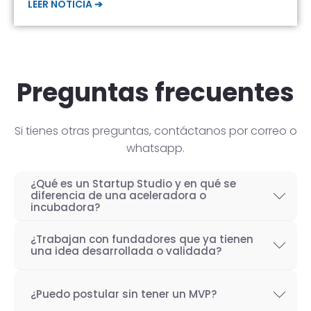
LEER NOTICIA ➔
Preguntas frecuentes
Si tienes otras preguntas, contáctanos por correo o
whatsapp.
¿Qué es un Startup Studio y en qué se
diferencia de una aceleradora o
incubadora?
Un Startup Studio es una organización capaz
¿Trabajan con fundadores que ya tienen
de construir startups de manera iterativa,
una idea desarrollada o validada?
especializada en el desarrollo de productos
Por supuesto! Si bien nuestro objetivo como
tecnológicos y fundada por emprendedores
¿Puedo postular sin tener un MVP?
Startup Studio es lograr un proceso iterativo
con experiencia. También se les conoce