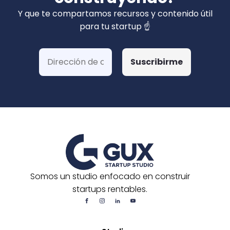
privados). Hemos ganado más de 15 fondos
Y que te compartamos recursos y contenido útil
de Corfo y 3 Startups Chile, además de otras
para tu startup ☝️
postulaciones o convocatorias.
Somos un studio enfocado en construir
startups rentables.