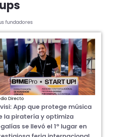
tups
sus fundadores
dio Directo
ivisi: App que protege música
e la piratería y optimiza
galías se llevó el 1° lugar en
restigiosa feria internacional