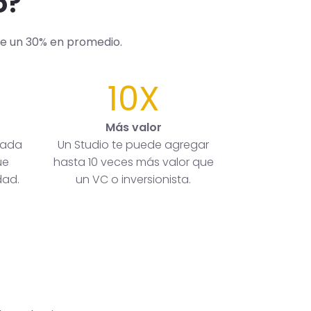
o?
de un 30% en promedio.
10X
Más valor
rada
Un Studio te puede agregar
ue
hasta 10 veces más valor que
dad.
un VC o inversionista.