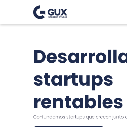
Desarrol
startups
rentables
Co-fundamos startups que crecen junto a 