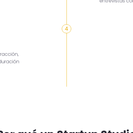
entrevistas c
4
racción,
duración