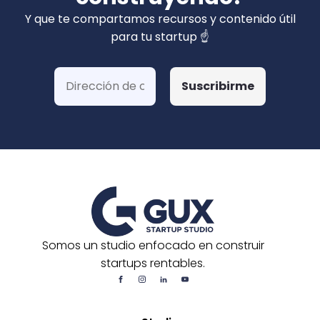
privados). Hemos ganado más de 15 fondos
Y que te compartamos recursos y contenido útil
de Corfo y 3 Startups Chile, además de otras
para tu startup ☝️
postulaciones o convocatorias.
Somos un studio enfocado en construir
startups rentables.