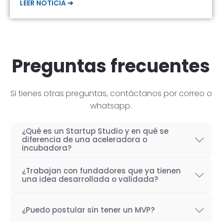
LEER NOTICIA ➔
Preguntas frecuentes
Si tienes otras preguntas, contáctanos por correo o
whatsapp.
¿Qué es un Startup Studio y en qué se
diferencia de una aceleradora o
incubadora?
Un Startup Studio es una organización capaz
¿Trabajan con fundadores que ya tienen
de construir startups de manera iterativa,
una idea desarrollada o validada?
especializada en el desarrollo de productos
Por supuesto! Si bien nuestro objetivo como
tecnológicos y fundada por emprendedores
¿Puedo postular sin tener un MVP?
Startup Studio es lograr un proceso iterativo
con experiencia. También se les conoce