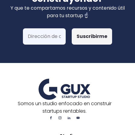
privados). Hemos ganado más de 15 fondos
Y que te compartamos recursos y contenido útil
de Corfo y 3 Startups Chile, además de otras
para tu startup ☝️
postulaciones o convocatorias.
Somos un studio enfocado en construir
startups rentables.