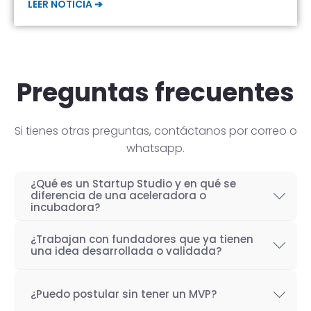
LEER NOTICIA ➔
Preguntas frecuentes
Si tienes otras preguntas, contáctanos por correo o
whatsapp.
¿Qué es un Startup Studio y en qué se
diferencia de una aceleradora o
incubadora?
Un Startup Studio es una organización capaz
¿Trabajan con fundadores que ya tienen
de construir startups de manera iterativa,
una idea desarrollada o validada?
especializada en el desarrollo de productos
Por supuesto! Si bien nuestro objetivo como
tecnológicos y fundada por emprendedores
¿Puedo postular sin tener un MVP?
Startup Studio es lograr un proceso iterativo
con experiencia. También se les conoce