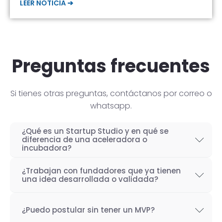
LEER NOTICIA ➔
Preguntas frecuentes
Si tienes otras preguntas, contáctanos por correo o
whatsapp.
¿Qué es un Startup Studio y en qué se
diferencia de una aceleradora o
incubadora?
Un Startup Studio es una organización capaz
¿Trabajan con fundadores que ya tienen
de construir startups de manera iterativa,
una idea desarrollada o validada?
especializada en el desarrollo de productos
Por supuesto! Si bien nuestro objetivo como
tecnológicos y fundada por emprendedores
¿Puedo postular sin tener un MVP?
Startup Studio es lograr un proceso iterativo
con experiencia. También se les conoce