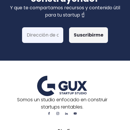
privados). Hemos ganado más de 15 fondos
Y que te compartamos recursos y contenido útil
de Corfo y 3 Startups Chile, además de otras
para tu startup ☝️
postulaciones o convocatorias.
Somos un studio enfocado en construir
startups rentables.