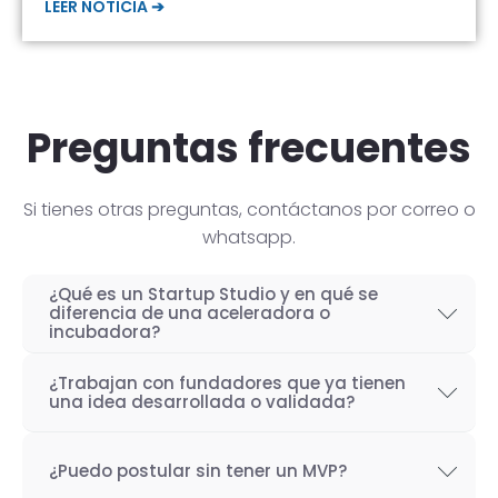
LEER NOTICIA ➔
Preguntas frecuentes
Si tienes otras preguntas, contáctanos por correo o
whatsapp.
¿Qué es un Startup Studio y en qué se
diferencia de una aceleradora o
incubadora?
Un Startup Studio es una organización capaz
¿Trabajan con fundadores que ya tienen
de construir startups de manera iterativa,
una idea desarrollada o validada?
especializada en el desarrollo de productos
Por supuesto! Si bien nuestro objetivo como
tecnológicos y fundada por emprendedores
¿Puedo postular sin tener un MVP?
Startup Studio es lograr un proceso iterativo
con experiencia. También se les conoce