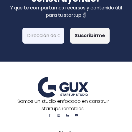
privados). Hemos ganado más de 15 fondos
Y que te compartamos recursos y contenido útil
de Corfo y 3 Startups Chile, además de otras
para tu startup ☝️
postulaciones o convocatorias.
Somos un studio enfocado en construir
startups rentables.